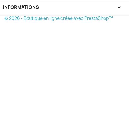
INFORMATIONS
keyboard_arrow_down
© 2026 - Boutique en ligne créée avec PrestaShop™