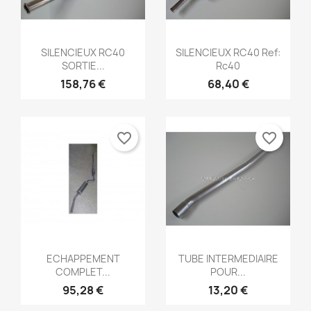
Aperçu rapide
Aperçu rapide


SILENCIEUX RC40
SILENCIEUX RC40 Ref:
SORTIE...
Rc40
158,76 €
68,40 €
favorite_border
favorite_border
Aperçu rapide
Aperçu rapide


ECHAPPEMENT
TUBE INTERMEDIAIRE
COMPLET...
POUR...
95,28 €
13,20 €