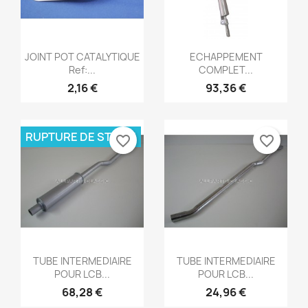
Aperçu rapide
Aperçu rapide


JOINT POT CATALYTIQUE
ECHAPPEMENT
Ref:...
COMPLET...
2,16 €
93,36 €
RUPTURE DE STOCK
favorite_border
favorite_border
Aperçu rapide
Aperçu rapide


TUBE INTERMEDIAIRE
TUBE INTERMEDIAIRE
POUR LCB...
POUR LCB...
68,28 €
24,96 €