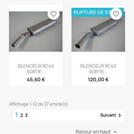
RUPTURE DE STOCK
favorite_border
favorite_border
Aperçu rapide
Aperçu rapide


SILENCIEUX RC40
SILENCIEUX RC40
SORTIE...
SORTIE...
45,60 €
120,00 €
Affichage 1-12 de 27 article(s)
1

Suivant
2
3
Retour en haut
