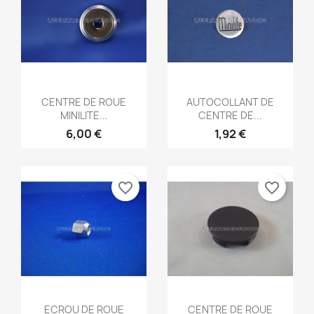
Aperçu rapide
Aperçu rapide


CENTRE DE ROUE
AUTOCOLLANT DE
MINILITE...
CENTRE DE...
6,00 €
1,92 €
favorite_border
favorite_border
Aperçu rapide
Aperçu rapide


ECROU DE ROUE
CENTRE DE ROUE