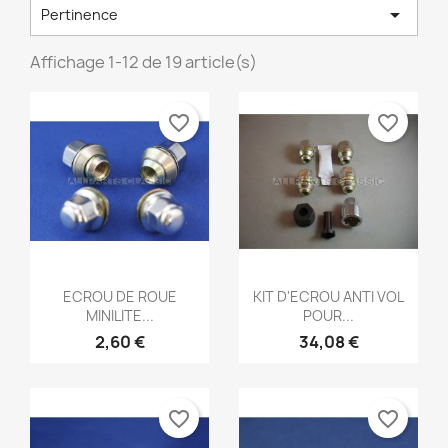

Pertinence
Affichage 1-12 de 19 article(s)
favorite_border
favorite_border
Aperçu rapide
Aperçu rapide


ECROU DE ROUE
KIT D'ECROU ANTI VOL
MINILITE...
POUR...
2,60 €
34,08 €
favorite_border
favorite_border