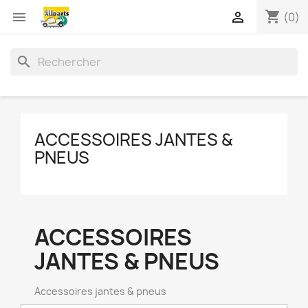
shopping_cart


(0)
search
ACCESSOIRES JANTES &
PNEUS
ACCESSOIRES
JANTES & PNEUS
Accessoires jantes & pneus