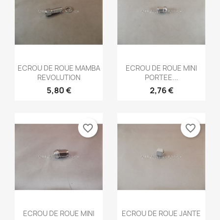
Aperçu rapide
Aperçu rapide


ECROU DE ROUE MAMBA
ECROU DE ROUE MINI
REVOLUTION
PORTEE...
5,80 €
2,76 €
favorite_border
favorite_border
Aperçu rapide
Aperçu rapide


ECROU DE ROUE MINI
ECROU DE ROUE JANTE