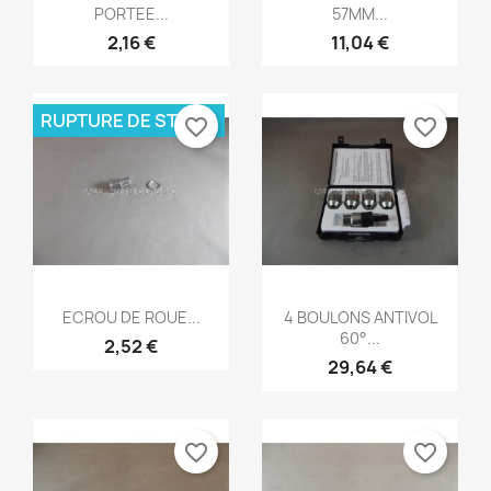
PORTEE...
57MM...
2,16 €
11,04 €
RUPTURE DE STOCK
favorite_border
favorite_border
Aperçu rapide
Aperçu rapide


ECROU DE ROUE...
4 BOULONS ANTIVOL
60°...
2,52 €
29,64 €
favorite_border
favorite_border