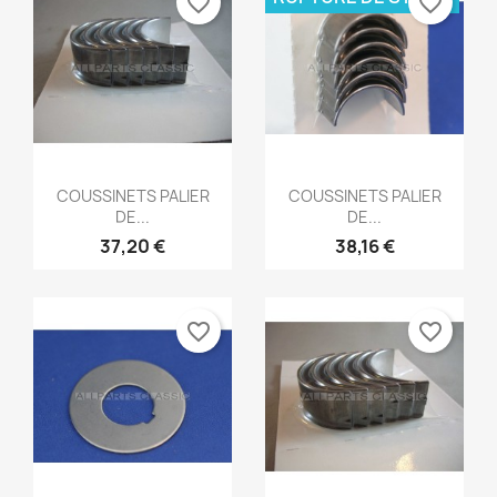
favorite_border
favorite_border
Aperçu rapide
Aperçu rapide


COUSSINETS PALIER
COUSSINETS PALIER
DE...
DE...
37,20 €
38,16 €
favorite_border
favorite_border