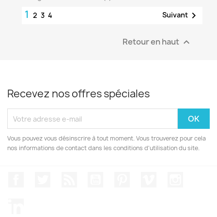
1

Suivant
2
3
4
Retour en haut

Recevez nos offres spéciales
Vous pouvez vous désinscrire à tout moment. Vous trouverez pour cela
nos informations de contact dans les conditions d'utilisation du site.
Facebook
Twitter
Rss
YouTube
Pinterest
Vimeo
Instagr
LinkedIn