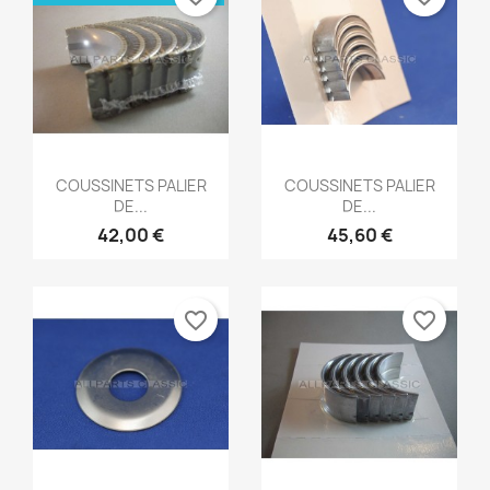
Aperçu rapide
Aperçu rapide


COUSSINETS PALIER
COUSSINETS PALIER
DE...
DE...
42,00 €
45,60 €
favorite_border
favorite_border