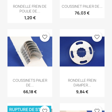
Aperçu rapide
Aperçu rapide


RONDELLE FREIN DE
COUSSINET PALIER DE...
POULIE DE...
76,03 €
1,20 €
favorite_border
favorite_border
Aperçu rapide
Aperçu rapide


COUSSINETS PALIER
RONDELLE FREIN
DE...
DAMPER...
66,18 €
9,84 €
RUPTURE DE STOCK
favorite_border
favorite_border