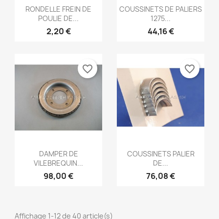
Aperçu rapide
Aperçu rapide


RONDELLE FREIN DE
COUSSINETS DE PALIERS
POULIE DE...
1275...
2,20 €
44,16 €
favorite_border
favorite_border
Aperçu rapide
Aperçu rapide


DAMPER DE
COUSSINETS PALIER
VILEBREQUIN...
DE...
98,00 €
76,08 €
Affichage 1-12 de 40 article(s)