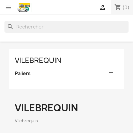
shopping_cart


(0)
search
VILEBREQUIN

Paliers
VILEBREQUIN
Vilebrequin