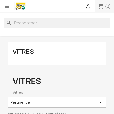
shopping_cart


(0)
search
VITRES
VITRES
Vitres

Pertinence