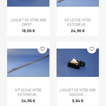
Aperçu rapide
Aperçu rapide


LOQUET DE VITRE ARR
KIT LECHE VITRE
DROIT...
EXTERIEUR...
18,66 €
24,96 €
favorite_border
favorite_border
Aperçu rapide
Aperçu rapide


KIT LECHE VITRE
LOQUET DE VITRE ARR
EXTERIEUR...
GAUCHE...
24,96 €
9,84 €