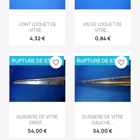
Aperçu rapide
Aperçu rapide


JOINT LOQUET DE
VIS DE LOQUET DE
VITRE...
VITRE...
4,32 €
0,84 €
RUPTURE DE STOCK
RUPTURE DE STOCK
favorite_border
favorite_border
Aperçu rapide
Aperçu rapide


GLISSIERE DE VITRE
GLISSIERE DE VITRE
DROIT...
GAUCHE...
54,00 €
54,00 €