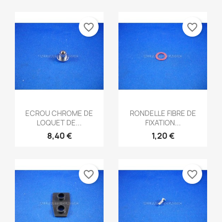
favorite_border
favorite_border
Aperçu rapide
Aperçu rapide


ECROU CHROME DE
RONDELLE FIBRE DE
LOQUET DE...
FIXATION...
8,40 €
1,20 €
favorite_border
favorite_border