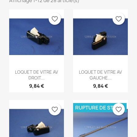
Affichage 1-12 de 28 article(s)
favorite_border
favorite_border
Aperçu rapide
Aperçu rapide


LOQUET DE VITRE AV
LOQUET DE VITRE AV
DROIT...
GAUCHE...
9,84 €
9,84 €
RUPTURE DE STOCK
favorite_border
favorite_border