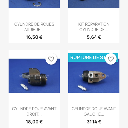
Aperçu rapide
Aperçu rapide


CYLINDRE DE ROUES
KIT REPARATION
ARRIERE...
CYLINDRE DE...
16,50 €
5,64 €
RUPTURE DE STOCK
favorite_border
favorite_border
Aperçu rapide
Aperçu rapide


CYLINDRE ROUE AVANT
CYLINDRE ROUE AVANT
DROIT...
GAUCHE...
18,00 €
31,14 €