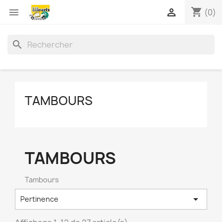
shopping_cart


(0)
search
TAMBOURS
TAMBOURS
Tambours

Pertinence