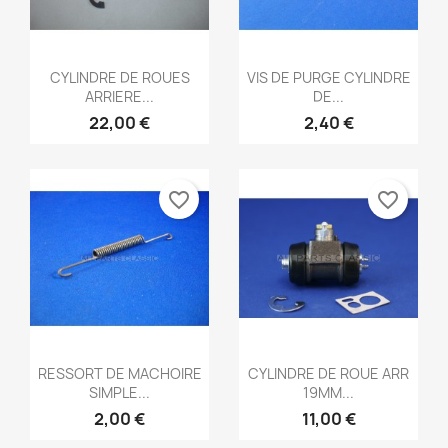
Aperçu rapide
Aperçu rapide


CYLINDRE DE ROUES
VIS DE PURGE CYLINDRE
ARRIERE...
DE...
22,00 €
2,40 €
favorite_border
favorite_border
Aperçu rapide
Aperçu rapide


RESSORT DE MACHOIRE
CYLINDRE DE ROUE ARR
SIMPLE...
19MM...
2,00 €
11,00 €