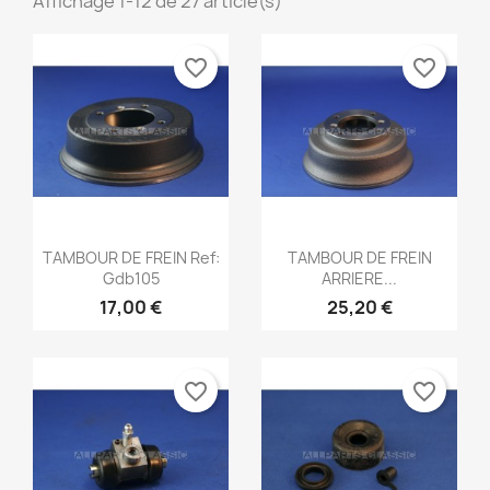
Affichage 1-12 de 27 article(s)
favorite_border
favorite_border
Aperçu rapide
Aperçu rapide


TAMBOUR DE FREIN Ref:
TAMBOUR DE FREIN
Gdb105
ARRIERE...
17,00 €
25,20 €
favorite_border
favorite_border