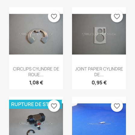
favorite_border
favorite_border
Aperçu rapide
Aperçu rapide


CIRCLIPS CYLINDRE DE
JOINT PAPIER CYLINDRE
ROUE...
DE...
1,08 €
0,95 €
RUPTURE DE STOCK
favorite_border
favorite_border