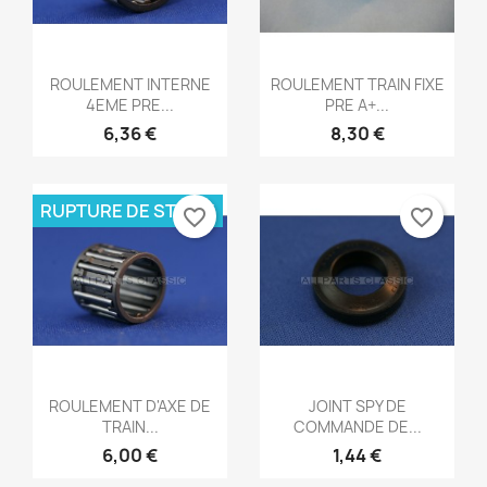
Aperçu rapide
Aperçu rapide


ROULEMENT INTERNE
ROULEMENT TRAIN FIXE
4EME PRE...
PRE A+...
6,36 €
8,30 €
RUPTURE DE STOCK
favorite_border
favorite_border
Aperçu rapide
Aperçu rapide


ROULEMENT D'AXE DE
JOINT SPY DE
TRAIN...
COMMANDE DE...
6,00 €
1,44 €