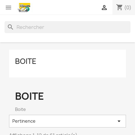
shopping_cart


(0)
search
BOITE
BOITE
Boite

Pertinence