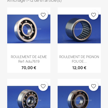
Affichage 1-12 de 61 article(s)
favorite_border
favorite_border
Aperçu rapide
Aperçu rapide


ROULEMENT DE 4EME
ROULEMENT DE PIGNON
Ref: Adu7619
FOU DE...
70,00 €
12,00 €
favorite_border
favorite_border