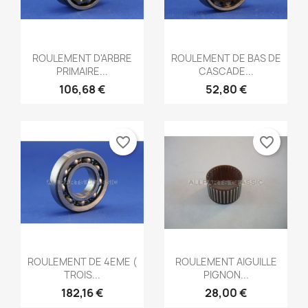
Aperçu rapide
Aperçu rapide


ROULEMENT D'ARBRE
ROULEMENT DE BAS DE
PRIMAIRE...
CASCADE...
106,68 €
52,80 €
favorite_border
favorite_border
Aperçu rapide
Aperçu rapide


ROULEMENT DE 4EME (
ROULEMENT AIGUILLE
TROIS...
PIGNON...
182,16 €
28,00 €