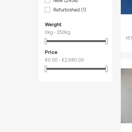
New
(2954)
Refurbished
(1)
Weight
0kg - 250kg
VEN
Price
€0.00 - €2,680.00