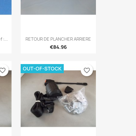
Quick view

:...
RETOUR DE PLANCHER ARRIERE
€84.96
OUT-OF-STOCK
vorite_border
favorite_border