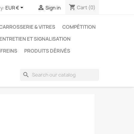
shopping_cart


Cart
(0)
y:
EUR €
Sign in
CARROSSERIE & VITRES
COMPÉTITION
 ENTRETIEN ET SIGNALISATION
FREINS
PRODUITS DÉRIVÉS
search