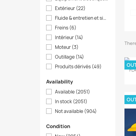
Extérieur
(22)
Fluide & entretien et signalisation
(33
Freins
(6)
Intérieur
(14)
There
Moteur
(3)
Outillage
(14)
OU
Produits dérivés
(49)
FLA
Availability
Available
(2051)
OU
In stock
(2051)
Not available
(904)
Condition