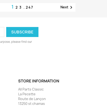
1

Next
2
3
…
247
urpose, please find our
STORE INFORMATION
All Parts Classic
La Pecette
Route de Lançon
13250 st chamas