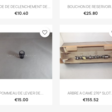
Quick view
Quick view


DE DE DECLENCHEMENT DE...
BOUCHON DE RESERVOIR..
€10.40
€25.80
favorite_border
fa
Quick view
Quick view


POMMEAU DE LEVIER DE...
ARBRE A CAME 276° SLOT..
€15.00
€155.52