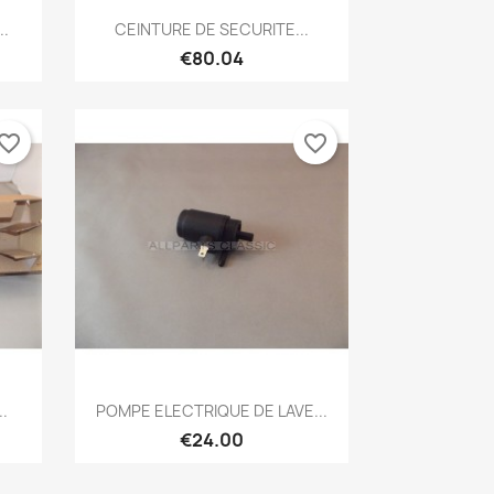
Quick view

.
CEINTURE DE SECURITE...
€80.04
vorite_border
favorite_border
Quick view

.
POMPE ELECTRIQUE DE LAVE...
€24.00