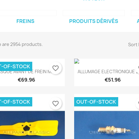
)
FREINS
PRODUITS DÉRIVÉS
 are 2954 products.
Sort 
T-OF-STOCK
favorite_border
fa
Quick view
Quick view


SQUE AVANT DE FREIN MINI...
ALLUMAGE ELECTRONIQUE 25
€69.96
€51.96
T-OF-STOCK
OUT-OF-STOCK
favorite_border
fa