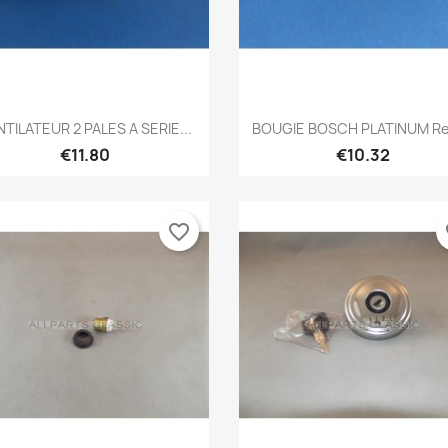
Quick view
Quick view


TILATEUR 2 PALES A SERIE...
BOUGIE BOSCH PLATINUM Ref 
€11.80
€10.32
favorite_border
fa