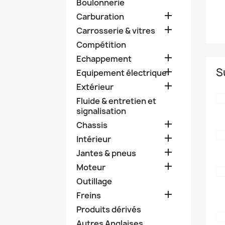
Boulonnerie

Carburation

Carrosserie & vitres
Compétition

Echappement
S

Equipement électrique

Extérieur
Fluide & entretien et
signalisation

Chassis

Intérieur

Jantes & pneus

Moteur
Outillage

Freins
Produits dérivés
Autres Anglaises