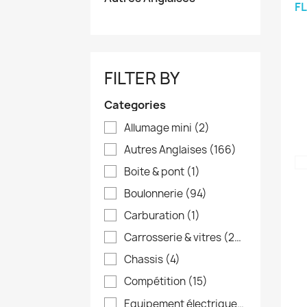
FL
FILTER BY
Categories
Allumage mini
(2)
Autres Anglaises
(166)
Boite & pont
(1)
Boulonnerie
(94)
Carburation
(1)
Carrosserie & vitres
(26)
Chassis
(4)
Compétition
(15)
Equipement électrique
(6)