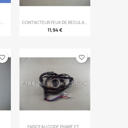
Aperçu rapide

..
CONTACTEUR FEUX DE RECUL A...
11,94 €
vorite_border
favorite_border
Aperçu rapide

FAISCEAU CODE PHARE ET...