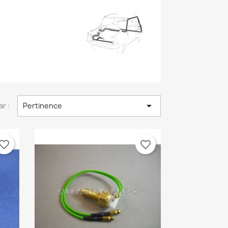

ar :
Pertinence
vorite_border
favorite_border