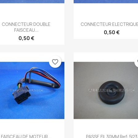
Aperçu rapide
Aperçu rapide


CONNECTEUR DOUBLE
CONNECTEUR ELECTRIQUE.
FAISCEAU...
0,50 €
0,50 €
favorite_border
fa
Aperçu rapide
Aperçu rapide


FAISCEAU DE MOTEUR...
PASSE FIL 30MM Ref: 5l23