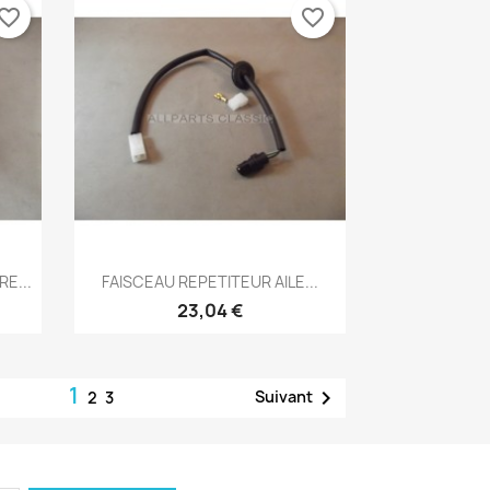
vorite_border
favorite_border
Aperçu rapide

E...
FAISCEAU REPETITEUR AILE...
23,04 €
1

Suivant
2
3