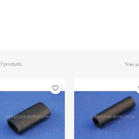
 27 produits.
Trier p
favorite_border
fa