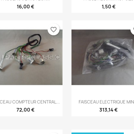
16,00 €
1,50 €
favorite_border
fa
Aperçu rapide
Aperçu rapide


SCEAU COMPTEUR CENTRAL...
FAISCEAU ELECTRIQUE MINI.
72,00 €
313,14 €