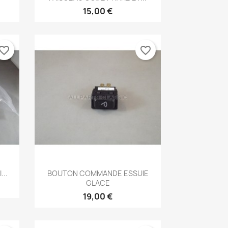
15,00 €
vorite_border
favorite_border
Aperçu rapide

..
BOUTON COMMANDE ESSUIE
GLACE
19,00 €