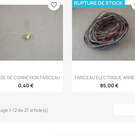
RUPTURE DE STOCK
favorite_border
fa
Aperçu rapide
Aperçu rapide


SE DE CONNEXION FAISCEAU
FAISCEAU ELECTRIQUE ARRIER
0,40 €
85,00 €
age 1-12 de 27 article(s)