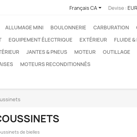

Français CA
Devise :
EUR
ALLUMAGE MINI
BOULONNERIE
CARBURATION
T
EQUIPEMENT ÉLECTRIQUE
EXTÉRIEUR
FLUIDE &
TÉRIEUR
JANTES & PNEUS
MOTEUR
OUTILLAGE
AISES
MOTEURS RECONDITIONNÉS
ussinets
COUSSINETS
ussinets de bielles