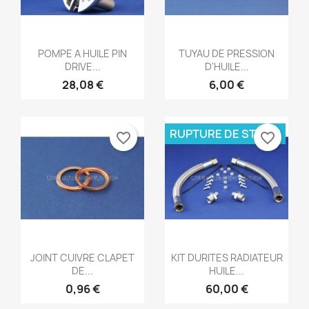
Aperçu rapide
Aperçu rapide


POMPE A HUILE PIN
TUYAU DE PRESSION
DRIVE...
D'HUILE...
28,08 €
6,00 €
RUPTURE DE STOCK
favorite_border
favorite_border
Aperçu rapide
Aperçu rapide


JOINT CUIVRE CLAPET
KIT DURITES RADIATEUR
DE...
HUILE...
0,96 €
60,00 €