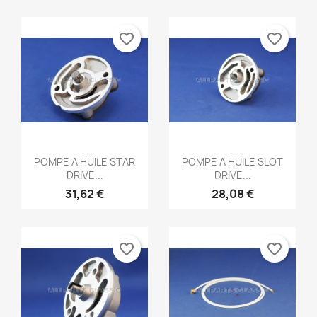
favorite_border
favorite_border
Aperçu rapide
Aperçu rapide


POMPE A HUILE STAR
POMPE A HUILE SLOT
DRIVE...
DRIVE...
31,62 €
28,08 €
favorite_border
favorite_border