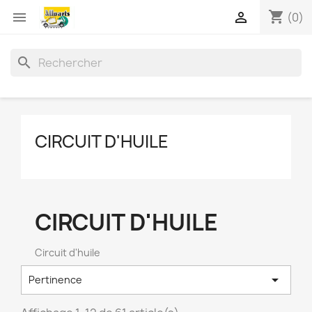
shopping_cart


(0)
search
CIRCUIT D'HUILE
CIRCUIT D'HUILE
Circuit d'huile

Pertinence