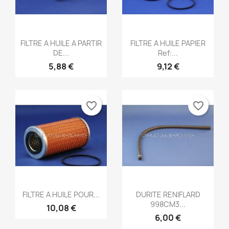
Aperçu rapide
Aperçu rapide


FILTRE A HUILE A PARTIR
FILTRE A HUILE PAPIER
DE...
Ref:...
5,88 €
9,12 €
favorite_border
favorite_border
Aperçu rapide
Aperçu rapide


FILTRE A HUILE POUR...
DURITE RENIFLARD
998CM3...
10,08 €
6,00 €